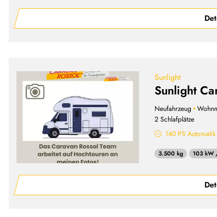
Det
Sunlight
Sunlight Ca
Neufahrzeug
Wohnm
2 Schlafplätze
140 PS Automatik
3.500 kg
103 kW 
Det