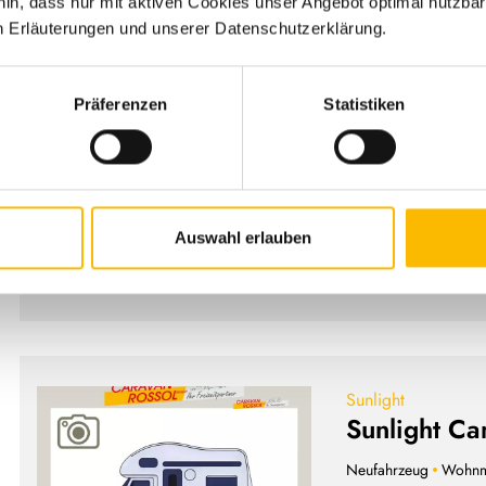
hin, dass nur mit aktiven Cookies unser Angebot optimal nutzbar
Sunlight
n Erläuterungen und unserer Datenschutzerklärung.
Sunlight Ca
Neufahrzeug
Wohnm
Präferenzen
Statistiken
2 Schlafplätze
Rahmenfenster
3.500 kg
103 kW 
Auswahl erlauben
Det
Sunlight
Sunlight Ca
Neufahrzeug
Wohnm