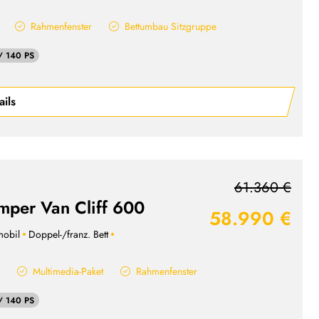
Rahmenfenster
Bettumbau Sitzgruppe
/ 140 PS
ails
61.360 €
mper Van Cliff 600
58.990 €
obil
Doppel-/franz. Bett
e
Multimedia-Paket
Rahmenfenster
/ 140 PS