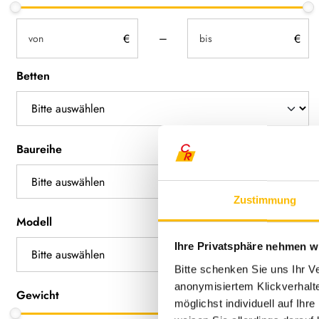
not-visible
not-visible
–
Betten
Baureihe
Zustimmung
Modell
Ihre Privatsphäre nehmen wi
Bitte schenken Sie uns Ihr V
anonymisiertem Klickverhalte
Gewicht
möglichst individuell auf Ihr