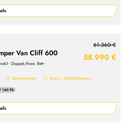
ails
61.360 €
mper Van Cliff 600
58.990 €
obil
Doppel-/franz. Bett
Rahmenfenster
Radio + Rückfahrkamera
/ 140 PS
ails