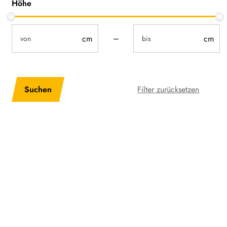
Höhe
not-visible
not-visible
–
cwaDimensionsHeight-Input-Sorting
Filter zurücksetzen