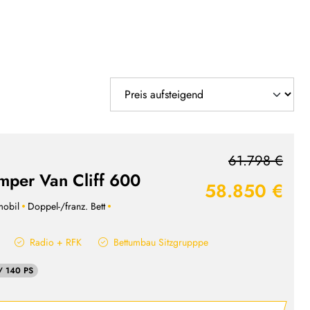
61.798 €
mper Van Cliff 600
58.850 €
obil
Doppel-/franz. Bett
Radio + RFK
Bettumbau Sitzgrupppe
/ 140 PS