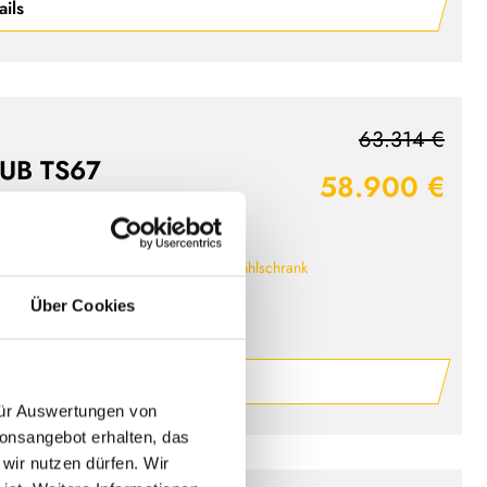
ails
63.314 €
SUB TS67
58.900 €
obil
Einzelbett, Hubbett
rkise / 2. Stauklapp
Großer Kühlschrank
Über Cookies
/ 140 PS
ails
 für Auswertungen von
ionsangebot erhalten, das
 wir nutzen dürfen. Wir