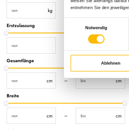
weisen Sie allerdings darauf 
not-visible
not-visible
entnehmen Sie den jeweilige
–
Einwilligungsauswahl
Erstzulassung
Notwendig
not-visible
not-visible
–
Gesamtlänge
Ablehnen
not-visible
not-visible
–
Breite
not-visible
not-visible
–