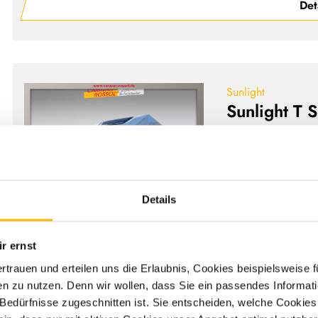
Det
Sunlight
Sunlight T 
Neufahrzeug
Wohnm
4 Schlafplätze
Hubbett
Ma
Details
3.500 kg
103 kW 
r ernst
Det
ertrauen und erteilen uns die Erlaubnis, Cookies beispielsweise
n zu nutzen. Denn wir wollen, dass Sie ein passendes Informat
e Bedürfnisse zugeschnitten ist. Sie entscheiden, welche Cookies