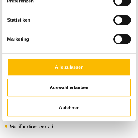
Präferenzen
Verkehrszeichenerkennung
Statistiken
Spurhalteassistent
Notbremsassistent
Marketing
Fernlichtassistent
Abstandstempomat
Alle zulassen
ESP
ABS
Auswahl erlauben
Allwetterreifen
Zentralverriegelung
Ablehnen
Lederlenkrad
Multifunktionslenkrad