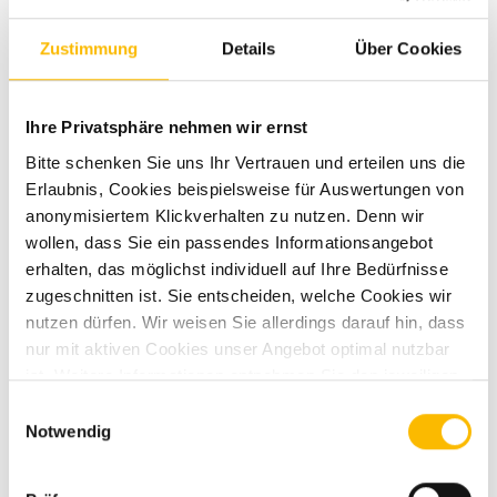
Zustimmung
Details
Über Cookies
Umweltplakette
grün
Ihre Privatsphäre nehmen wir ernst
Bitte schenken Sie uns Ihr Vertrauen und erteilen uns die
Erlaubnis, Cookies beispielsweise für Auswertungen von
anonymisiertem Klickverhalten zu nutzen. Denn wir
wollen, dass Sie ein passendes Informationsangebot
Ausstattung
erhalten, das möglichst individuell auf Ihre Bedürfnisse
zugeschnitten ist. Sie entscheiden, welche Cookies wir
Fahrgestell
nutzen dürfen. Wir weisen Sie allerdings darauf hin, dass
nur mit aktiven Cookies unser Angebot optimal nutzbar
Rußpartikelfilter
ist. Weitere Informationen entnehmen Sie den jeweiligen
Tempomat
Erläuterungen und unserer Datenschutzerklärung.
Einwilligungsauswahl
Notwendig
Servolenkung
Regensensor