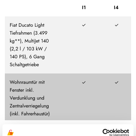
I1
I4
Fiat Ducato Light
✓
✓
Tiefrahmen (3.499
kg**), MultiJet 140
(2,2 l / 103 kW /
140 PS), 6 Gang
Schaltgetriebe
Wohnraumtür mit
✓
✓
Fenster inkl.
Verdunklung und
Zentralverriegelung
(inkl. Fahrerhaustür)
Panorama
✓
✓