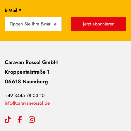
✓
✓
Klimaanlage
E-Mail *
Jetzt abonnieren
Vorbereitung zweite
✓
✓
Rückfahrkamera
Vorbereitung SAT-
✓
✓
Anlage
Caravan Rossol GmbH
Kroppentalstraße 1
Wohnwelt Jupiter
✓
✓
06618 Naumburg
Light Moments:
✓
✓
+49 3445 78 03 10
Fensterverkleidung im
info@caravan-rossol.de
Wohnraum
beleuchtet
Kühlschrank (137 l)
✓
–