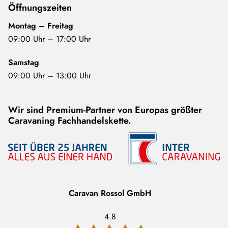
Öffnungszeiten
anstelle
Montag – Freitag
Kleiderhochschrank
09:00 Uhr – 17:00 Uhr
Cassettenmarkise
✓
–
Samstag
Omnistor 4 m
09:00 Uhr – 13:00 Uhr
(manuell)
Wir sind Premium-Partner von Europas größter
Cassettenmarkise
–
✓
Caravaning Fachhandelskette.
Omnistor 4,5 m
(manuell)
Cassettenmarkise
–
–
Omnistor 5 m
Caravan Rossol GmbH
(manuell)
4.8
Bettumbau
–
✓