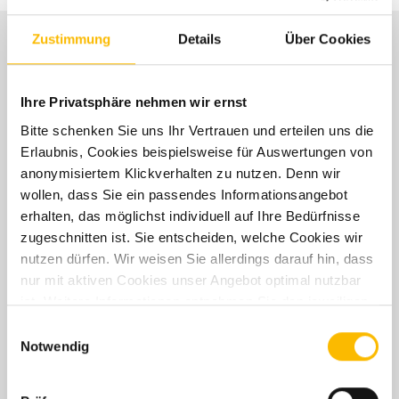
Dachhaube 75 × 105
cm im Wohnraum
Zustimmung
Details
Über Cookies
Technische Daten
Light Moments:
✓
✓
Ihre Privatsphäre nehmen wir ernst
Indirekte
I1
Ambientebeleuchtung
Bitte schenken Sie uns Ihr Vertrauen und erteilen uns die
über den
Erlaubnis, Cookies beispielsweise für Auswertungen von
anonymisiertem Klickverhalten zu nutzen. Denn wir
Dachstauschränken
I4
wollen, dass Sie ein passendes Informationsangebot
erhalten, das möglichst individuell auf Ihre Bedürfnisse
Light Moments:
✓
✓
zugeschnitten ist. Sie entscheiden, welche Cookies wir
I6
Indirekte
nutzen dürfen. Wir weisen Sie allerdings darauf hin, dass
Wandflächen-
nur mit aktiven Cookies unser Angebot optimal nutzbar
Ambientebeleuchtung
* Sparvorteil gegenüber Einzelbezug bei vergleichbarem
ist. Weitere Informationen entnehmen Sie den jeweiligen
Serienmodell. Alle Preise in € inkl. 19 % MwSt. Inkl. Fracht zum
Erläuterungen und unserer Datenschutzerklärung.
Einwilligungsauswahl
Händler, Gasprüfung, Fahrzeugbrief und TÜV-Abnahme. Abbildungen
Notwendig
Bord-Control-Panel
✓
✓
ähnlich. Änderungen, Irrtümer, Druckfehler und Zwischenverkauf
Luxus
vorbehalten. Weitere Informationen erhalten Sie bei ihrem Händler.