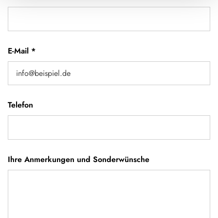
Charger in der
Mittelkonsole
Elektrische
✓
✓
E-Mail
*
Feststellbremse
Active Außendesign
✓
✓
(Lackierung I-Front
Telefon
teilweise schwarz,
erweiterte Beklebung
GT, Skidplate „rot“)
Ihre Anmerkungen und Sonderwünsche
Hoher
✓
✓
charakteristischer
Dethleffs Exklusiv
Heckleuchtenträger