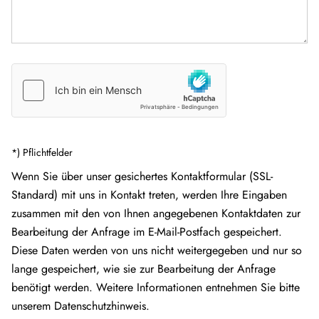
mit 3. Bremsleuchte
Doppelverglaste
✓
✓
Rahmenfenster mit
Verdunklung &
Mückenschutz
Küchenrückwand
✓
✓
*) Pflichtfelder
„Grau Metallic“
Wenn Sie über unser gesichertes Kontaktformular (SSL-
Standard) mit uns in Kontakt treten, werden Ihre Eingaben
Steckdosen und
✓
✓
zusammen mit den von Ihnen angegebenen Kontaktdaten zur
Schalter in Bicolor
Bearbeitung der Anfrage im E-Mail-Postfach gespeichert.
Diese Daten werden von uns nicht weitergegeben und nur so
Duschrost
✓
✓
lange gespeichert, wie sie zur Bearbeitung der Anfrage
benötigt werden. Weitere Informationen entnehmen Sie bitte
Rückfahrkamera
✓
✓
unserem Datenschutzhinweis.
(Einfachkamera)