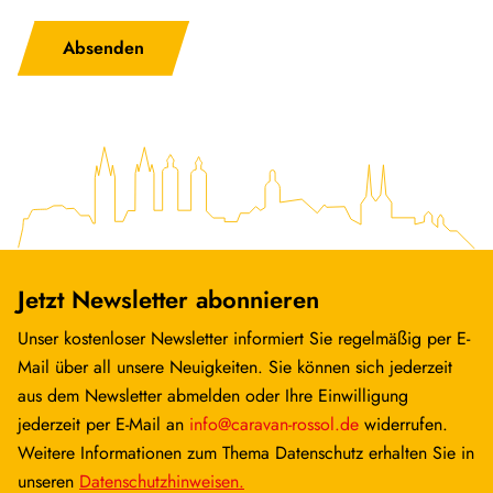
Absenden
Dethleffs Maviceiver
✓
✓
inkl. DAB+, Truck
Navigation, Wireless
Apple CarPlay und
Android Auto
Abwassertank isoliert
✓
✓
Jetzt Newsletter abonnieren
Digitales
✓
✓
Bedienelement für
Unser kostenloser Newsletter informiert Sie regelmäßig per E-
Warmluftheizung
Mail über all unsere Neuigkeiten. Sie können sich jederzeit
aus dem Newsletter abmelden oder Ihre Einwilligung
jederzeit per E-Mail an
info@caravan-rossol.de
widerrufen.
Vorbereitung Solar
✓
✓
Weitere Informationen zum Thema Datenschutz erhalten Sie in
unseren
Datenschutzhinweisen.
Vorbereitung Dach-