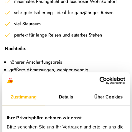
maximales Raumgefühl und luxuriöser Wohnkomfort
sehr gute Isolierung - ideal für ganzjähriges Reisen
viel Stauraum
perfekt für lange Reisen und autarkes Stehen
Nachteile:
höherer Anschaffungspreis
größere Abmessungen, weniger wendig
höherer Verbrauch und höhere Unterhaltskosten
👉 Ideal für alle Komfortliebhaber, Langzeitreisende und alle
Zustimmung
Details
Über Cookies
die Ihr Zuhause gern auf Rädern haben.
Was bedeutet Kastenwagen?
Ihre Privatsphäre nehmen wir ernst
Bitte schenken Sie uns Ihr Vertrauen und erteilen uns die
Ein Kastenwagen basiert auf einem Serien-Transporter, der