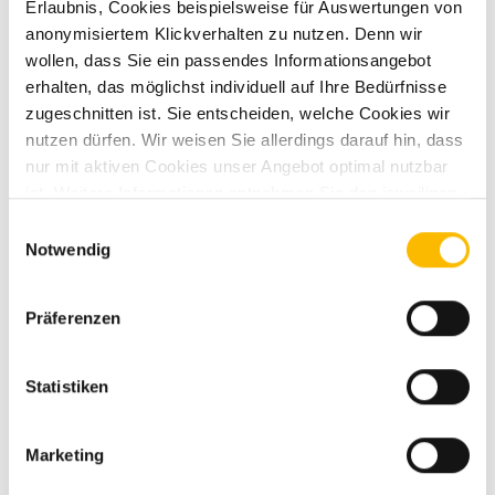
Erlaubnis, Cookies beispielsweise für Auswertungen von
innen mit Wohnraum ausgebaut wird. Die äußere Form bleibt
anonymisiertem Klickverhalten zu nutzen. Denn wir
erhalten.
wollen, dass Sie ein passendes Informationsangebot
erhalten, das möglichst individuell auf Ihre Bedürfnisse
Vorteile:
zugeschnitten ist. Sie entscheiden, welche Cookies wir
nutzen dürfen. Wir weisen Sie allerdings darauf hin, dass
sehr Kompakt und wendig
nur mit aktiven Cookies unser Angebot optimal nutzbar
ist. Weitere Informationen entnehmen Sie den jeweiligen
Ideal für Städte, Fähren und schmale Straßen
Erläuterungen und unserer Datenschutzerklärung.
Einwilligungsauswahl
alltagstauglich
Notwendig
geringer Verbrauch
Präferenzen
spontane Stopps möglich
Nachteile:
Statistiken
weniger Platz und Stauraum, nicht für Familien geeignet
für längeres Reisen und mehrere Personen nur begrenzt
Marketing
nutzbar