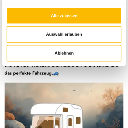
👉 Ideal für alle die spontan, flexibel und minimalistisch
Alle zulassen
reisen möchten.
Das beste Fahrzeug ist das, welches am besten zu den
Auswahl erlauben
eigenen Reisegewohnheiten passt, nicht unbedingt das
größte oder teuerste.
Ablehnen
Persönliche Beratung statt Fehlkauf: Wir nehmen uns
Zeit für Ihre Wünsche und finden mit Ihnen zusammen
das perfekte Fahrzeug.🚙