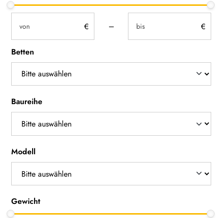
not-visible
not-visible
–
Betten
Baureihe
Modell
Gewicht