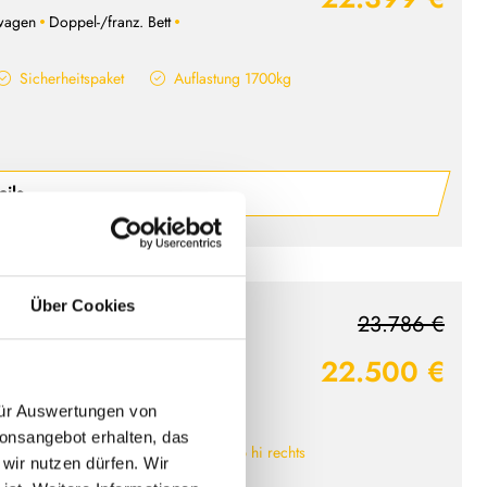
wagen
Doppel-/franz. Bett
Sicherheitspaket
Auflastung 1700kg
ails
Über Cookies
23.786 €
' go 495 FR Active
22.500 €
wagen
Doppel-/franz. Bett
 für Auswertungen von
ionsangebot erhalten, das
Active-Paket
Serviceklapp hi rechts
 wir nutzen dürfen. Wir