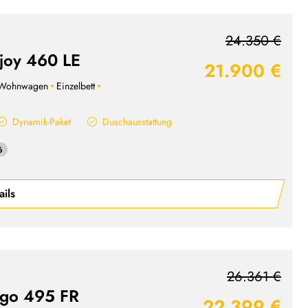
24.350 €
 joy 460 LE
21.900 €
Wohnwagen
Einzelbett
Dynamik-Paket
Duschausstattung
6
ails
26.361 €
' go 495 FR
22.399 €