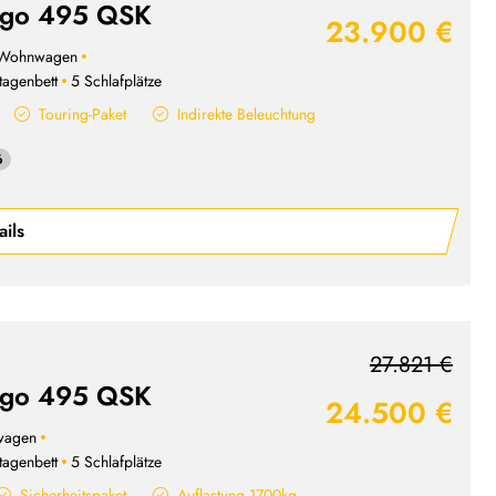
' go 495 QSK
23.900 €
Wohnwagen
tagenbett
5 Schlafplätze
Touring-Paket
Indirekte Beleuchtung
6
ails
27.821 €
' go 495 QSK
24.500 €
wagen
tagenbett
5 Schlafplätze
Sicherheitspaket
Auflastung 1700kg