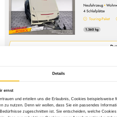
Neufahrzeug
Wohn
4 Schlafplätze
Touring-Paket
1.360 kg
Det
Details
Dethleffs
Dethleffs c
r ernst
Neufahrzeug
Wohn
ertrauen und erteilen uns die Erlaubnis, Cookies beispielsweise
4 Schlafplätze
n zu nutzen. Denn wir wollen, dass Sie ein passendes Informat
Sicherheitspaket
e Bedürfnisse zugeschnitten ist. Sie entscheiden, welche Cookies