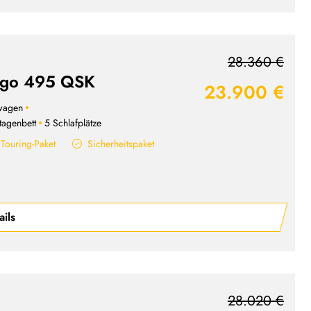
28.360 €
' go 495 QSK
23.900 €
wagen
tagenbett
5 Schlafplätze
Touring-Paket
Sicherheitspaket
ails
28.020 €