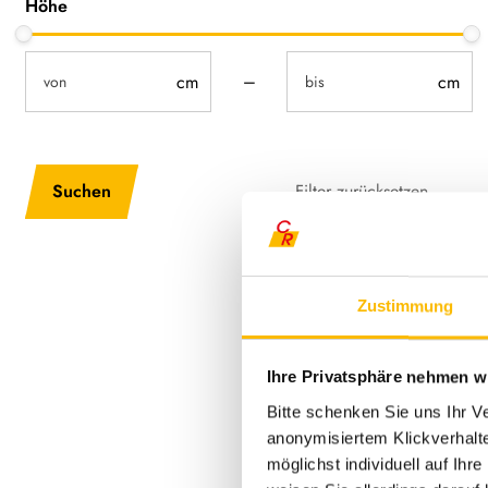
Höhe
not-visible
not-visible
–
cwaDimensionsHeight-Input-Sorting
Filter zurücksetzen
Zustimmung
Ihre Privatsphäre nehmen wi
Bitte schenken Sie uns Ihr V
anonymisiertem Klickverhalte
möglichst individuell auf Ihr