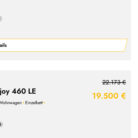
ails
22.173 €
 joy 460 LE
19.500 €
Wohnwagen
Einzelbett
5