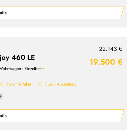
ails
22.143 €
 joy 460 LE
19.500 €
Wohnwagen
Einzelbett
Dynamik-Paket
Dusch Ausstattung
5
ails