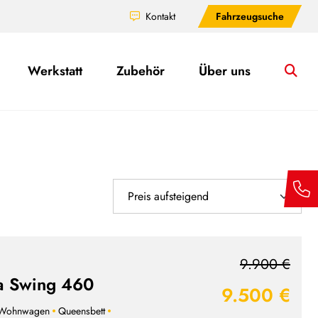
Kontakt
Fahrzeugsuche
Werkstatt
Zubehör
Über uns
Su
9.900 €
a Swing 460
9.500 €
Wohnwagen
Queensbett