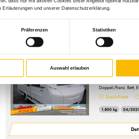
hin, dass nur mit aktiven Cookies unser Angebot optimal nutzbar
1.360 kg
n Erläuterungen und unserer Datenschutzerklärung.
Det
Präferenzen
Statistiken
Dethleffs
Dethleffs 
Auswahl erlauben
Gebrauchtfahrzeug
Doppel-/franz. Bett, E
Dusch-Paket
1.800 kg
04/202
Det