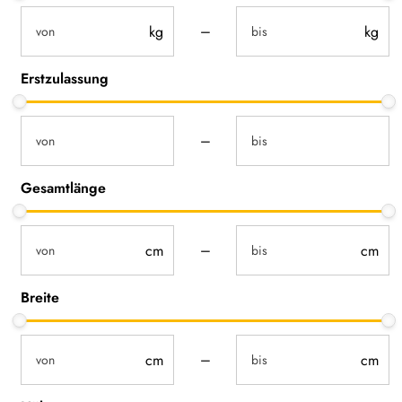
not-visible
not-visible
–
Erstzulassung
not-visible
not-visible
–
Gesamtlänge
not-visible
not-visible
–
Breite
not-visible
not-visible
–