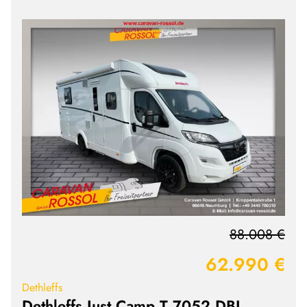
88.008 €
62.990 €
Dethleffs
Dethleffs Just Camp T 7052 DBL