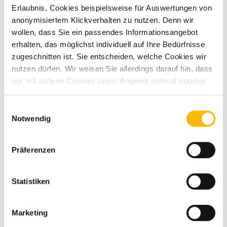
Dethleffs Just Camp T 7052 EBL
Erlaubnis, Cookies beispielsweise für Auswertungen von
Active
anonymisiertem Klickverhalten zu nutzen. Denn wir
wollen, dass Sie ein passendes Informationsangebot
Neufahrzeug
Wohnmobil
Einzelbett
2 Schlafplätze
erhalten, das möglichst individuell auf Ihre Bedürfnisse
Assistenzpaket + ACC
Gästebett quer
140 PS
zugeschnitten ist. Sie entscheiden, welche Cookies wir
Automatik
nutzen dürfen. Wir weisen Sie allerdings darauf hin, dass
nur mit aktiven Cookies unser Angebot optimal nutzbar
3.499 kg
103 kW / 140 PS
ist. Weitere Informationen entnehmen Sie den jeweiligen
Erläuterungen und unserer Datenschutzerklärung.
Einwilligungsauswahl
Details
Notwendig
Präferenzen
Statistiken
Marketing