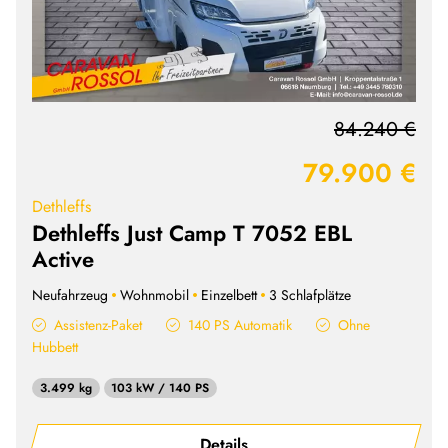
84.240 €
79.900 €
Dethleffs
Dethleffs Just Camp T 7052 EBL
Active
Neufahrzeug
Wohnmobil
Einzelbett
3 Schlafplätze
Assistenz-Paket
140 PS Automatik
Ohne
Hubbett
3.499 kg
103 kW / 140 PS
Details