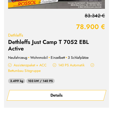
83.342 €
78.900 €
Dethleffs
Dethleffs Just Camp T 7052 EBL
Active
Neufahrzeug
Wohnmobil
Einzelbett
3 Schlafplätze
Assistenzpaket + ACC
140 PS Automatik
Bettumbau Sitzgruppe
3.499 kg
103 kW / 140 PS
Details