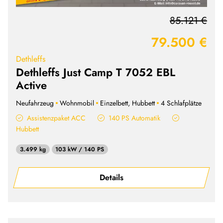
85.121 €
79.500 €
Dethleffs
Dethleffs Just Camp T 7052 EBL
Active
Neufahrzeug
Wohnmobil
Einzelbett, Hubbett
4 Schlafplätze
Assistenzpaket ACC
140 PS Automatik
Hubbett
3.499 kg
103 kW / 140 PS
Details