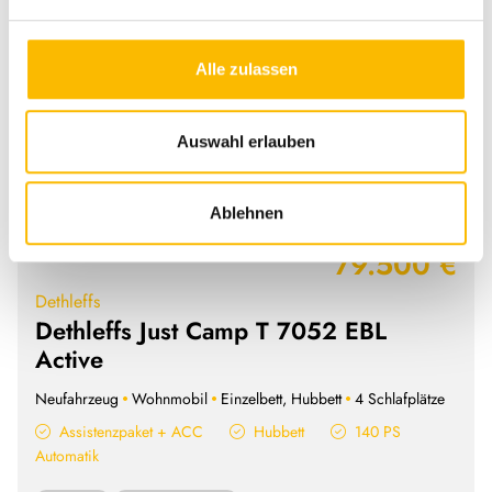
Alle zulassen
Auswahl erlauben
84.722 €
Ablehnen
79.500 €
Dethleffs
Dethleffs Just Camp T 7052 EBL
Active
Neufahrzeug
Wohnmobil
Einzelbett, Hubbett
4 Schlafplätze
Assistenzpaket + ACC
Hubbett
140 PS
Automatik