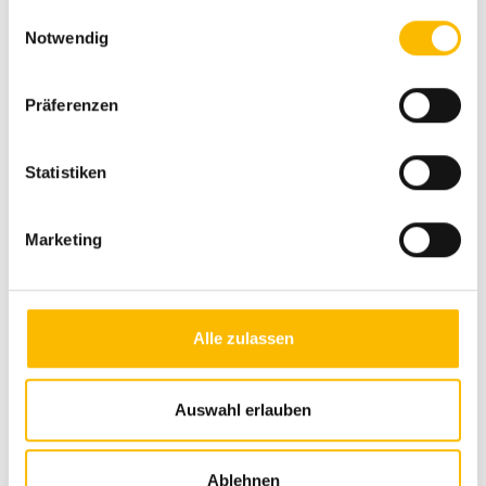
Erläuterungen und unserer Datenschutzerklärung.
Einwilligungsauswahl
Notwendig
Präferenzen
Statistiken
Ausstattung
Fahrgestell
Marketing
Antischlingerkupplung
Alle zulassen
Aufbau
Auswahl erlauben
Markise
Ablehnen