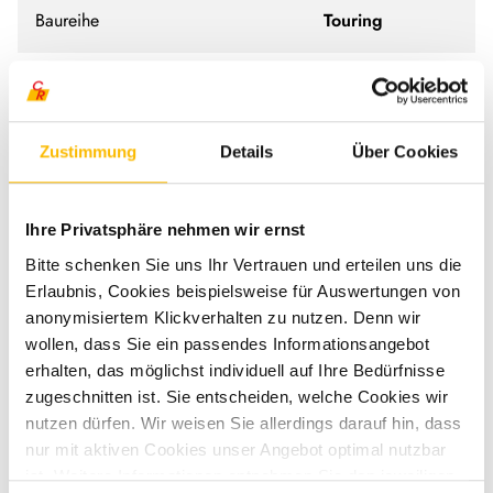
Baureihe
Touring
Modell
530
Verfügbar ab
01/2025
Zustimmung
Details
Über Cookies
Fahrzeuglänge
599 cm
Ihre Privatsphäre nehmen wir ernst
Bitte schenken Sie uns Ihr Vertrauen und erteilen uns die
Fahrzeugbreite
210 cm
Erlaubnis, Cookies beispielsweise für Auswertungen von
anonymisiertem Klickverhalten zu nutzen. Denn wir
Fahrzeughöhe
227 cm
wollen, dass Sie ein passendes Informationsangebot
erhalten, das möglichst individuell auf Ihre Bedürfnisse
zugeschnitten ist. Sie entscheiden, welche Cookies wir
Techn. zul. Gesamtgewicht
1.500 kg
nutzen dürfen. Wir weisen Sie allerdings darauf hin, dass
nur mit aktiven Cookies unser Angebot optimal nutzbar
Anzahl der Achsen
1
ist. Weitere Informationen entnehmen Sie den jeweiligen