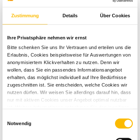
Zustimmung
Details
Über Cookies
Ihre Privatsphäre nehmen wir ernst
Ausstattung
Bitte schenken Sie uns Ihr Vertrauen und erteilen uns die
Erlaubnis, Cookies beispielsweise für Auswertungen von
Fahrgestell
anonymisiertem Klickverhalten zu nutzen. Denn wir
wollen, dass Sie ein passendes Informationsangebot
Antischlingerkupplung
erhalten, das möglichst individuell auf Ihre Bedürfnisse
Antischlingersystem
zugeschnitten ist. Sie entscheiden, welche Cookies wir
nutzen dürfen. Wir weisen Sie allerdings darauf hin, dass
nur mit aktiven Cookies unser Angebot optimal nutzbar
ist. Weitere Informationen entnehmen Sie den jeweiligen
Aufbau
Erläuterungen und unserer Datenschutzerklärung.
Einwilligungsauswahl
Notwendig
GFK-Dach