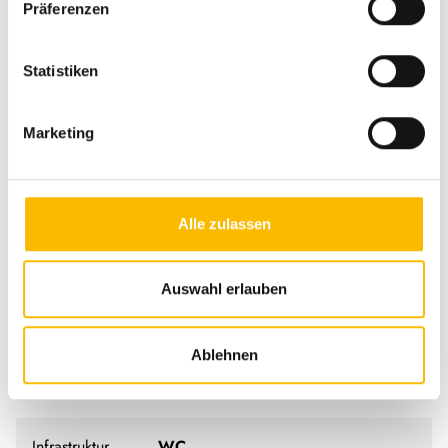
Präferenzen
Statistiken
Marketing
Grundrissbeschreibung
Alle zulassen
Etagenbett,
Doppel-/franz. Bett
ab 5 Schlafplätze
Auswahl erlauben
Schlafplätze
5
Ablehnen
Sitzgruppe
Seitensitzgruppe
Infrastruktur
WC