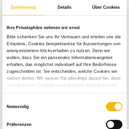
Zustimmung
Details
Über Cookies
Aufbauart
Campervan
Ihre Privatsphäre nehmen wir ernst
Techn. zul.
3.500 kg
Bitte schenken Sie uns Ihr Vertrauen und erteilen uns die
Gesamtgewicht
Erlaubnis, Cookies beispielsweise für Auswertungen von
anonymisiertem Klickverhalten zu nutzen. Denn wir
Kraftstoff
Diesel
wollen, dass Sie ein passendes Informationsangebot
erhalten, das möglichst individuell auf Ihre Bedürfnisse
zugeschnitten ist. Sie entscheiden, welche Cookies wir
Getriebe
Automatik
nutzen dürfen. Wir weisen Sie allerdings darauf hin, dass
nur mit aktiven Cookies unser Angebot optimal nutzbar
Motordetails
2.2 Multijet
ist. Weitere Informationen entnehmen Sie den jeweiligen
Erläuterungen und unserer Datenschutzerklärung.
Einwilligungsauswahl
Notwendig
Anzahl der Achsen
2
Antriebsart
Frontantrieb
Präferenzen