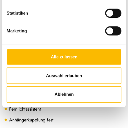
Schadstoffnorm
Euro 6
Statistiken
Umweltplakette
grün
Marketing
Alle zulassen
Auswahl erlauben
Ausstattung
Ablehnen
Fahrgestell
Fernlichtassistent
Anhängerkupplung fest