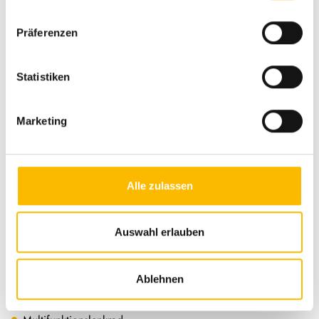
Präferenzen
Antriebsart
Frontantrieb
Statistiken
Schadstoffnorm
Euro 6d
Umweltplakette
grün
Marketing
Alle zulassen
Auswahl erlauben
Ausstattung
Ablehnen
Fahrgestell