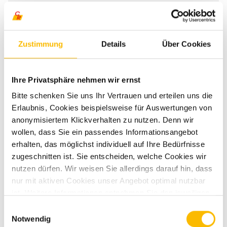
Fahrzeugbreite
205 cm
Fahrzeughöhe
258 cm
Zustimmung
Details
Über Cookies
Aufbauart
Campervan
Ihre Privatsphäre nehmen wir ernst
Bitte schenken Sie uns Ihr Vertrauen und erteilen uns die
Techn. zul. Gesamtgewicht
3.500 kg
Erlaubnis, Cookies beispielsweise für Auswertungen von
anonymisiertem Klickverhalten zu nutzen. Denn wir
wollen, dass Sie ein passendes Informationsangebot
Kraftstoff
Diesel
erhalten, das möglichst individuell auf Ihre Bedürfnisse
zugeschnitten ist. Sie entscheiden, welche Cookies wir
Getriebe
Schaltgetriebe
nutzen dürfen. Wir weisen Sie allerdings darauf hin, dass
nur mit aktiven Cookies unser Angebot optimal nutzbar
Motordetails
2,2 l BlueHDI
ist. Weitere Informationen entnehmen Sie den jeweiligen
Erläuterungen und unserer Datenschutzerklärung.
Einwilligungsauswahl
Notwendig
Anzahl der Achsen
2