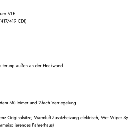
uro VI-E
/417/419 CDI)
d Halterung außen an der Heckwand
iertem Mülleimer und 2-fach Verriegelung
nz Originalsitze, Warmluft-Zusatzheizung elektrisch, Wet Wiper S
ärmeisolierendes Fahrerhaus)