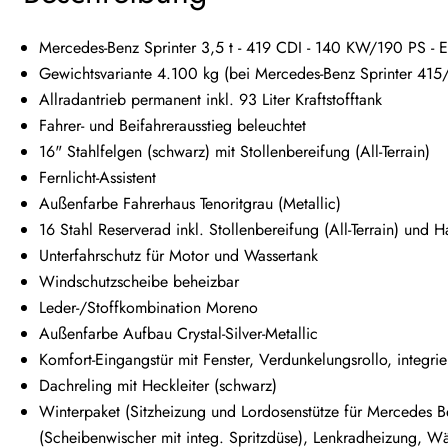
Mercedes-Benz Sprinter 3,5 t - 419 CDI - 140 KW/190 PS - E
Gewichtsvariante 4.100 kg (bei Mercedes-Benz Sprinter 415
Allradantrieb permanent inkl. 93 Liter Kraftstofftank
Fahrer- und Beifahrerausstieg beleuchtet
16" Stahlfelgen (schwarz) mit Stollenbereifung (All-Terrain)
Fernlicht-Assistent
Außenfarbe Fahrerhaus Tenoritgrau (Metallic)
16 Stahl Reserverad inkl. Stollenbereifung (All-Terrain) un
Unterfahrschutz für Motor und Wassertank
Windschutzscheibe beheizbar
Leder-/Stoffkombination Moreno
Außenfarbe Aufbau Crystal-Silver-Metallic
Komfort-Eingangstür mit Fenster, Verdunkelungsrollo, integr
Dachreling mit Heckleiter (schwarz)
Winterpaket (Sitzheizung und Lordosenstütze für Mercedes Be
(Scheibenwischer mit integ. Spritzdüse), Lenkradheizung, W