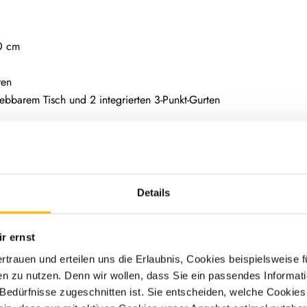
50 cm
ren
iebbarem Tisch und 2 integrierten 3-Punkt-Gurten
enung, DVD-Laufwerk, HYMER Smart-Multimedia-System (DVB-T/C, DV
Details
r ernst
Lautsprechern, DVD-Laufwerk, DVB-T/C, DVB-S2, Verkabelung und 
er Komfortaufstieg
ertrauen und erteilen uns die Erlaubnis, Cookies beispielsweise
n zu nutzen. Denn wir wollen, dass Sie ein passendes Informat
Kühlergrillrahmen in Wagenfarbe lackiert, Nebelscheinwerfer mit Ab
e Bedürfnisse zugeschnitten ist. Sie entscheiden, welche Cookies
its-Assistent, Fernlicht-Assistent, Verkehrszeichen-Assistent, Winds