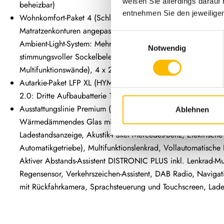
weisen Sie allerdings darauf 
beheizbar)
entnehmen Sie den jeweilige
Wohnkomfort-Paket 4 (Schlafsystem mit Tellerfederrost für H
Matratzenkonturen angepasst, Filzverkleidung in Heckgarage
Einwilligungsauswahl
Ambient-Light-System: Mehr-Ebenen Lichtsystem mit dynamisch
Notwendig
stimmungsvoller Sockelbeleuchtung, Lichtpaket (Multifunktio
Multifunktionswände), 4 x 230 V / 1 x 12 V Zusatzsteckdose
Autarkie-Paket LFP XL (HYMER-Smart-Battery-System 2.0: Zwe
2.0: Dritte Aufbaubatterie 160 Ah LFP inkl. Zusatzlader, We
Ausstattungslinie Premium (Automatikgetriebe 9G-TRONIC ink
Ablehnen
Wärmedämmendes Glas mit Tönungsstreifen an der Frontschei
Ladestandsanzeige, Akustik-Paket Mercedes-Benz, Elektrisch
Automatikgetriebe), Multifunktionslenkrad, Vollautomatisc
Aktiver Abstands-Assistent DISTRONIC PLUS inkl. Lenkrad-Multi
Regensensor, Verkehrszeichen-Assistent, DAB Radio, Naviga
mit Rückfahrkamera, Sprachsteuerung und Touchscreen, Ladep