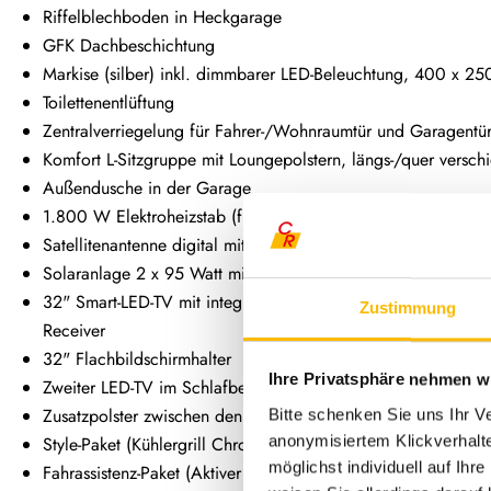
Riffelblechboden in Heckgarage
GFK Dachbeschichtung
Markise (silber) inkl. dimmbarer LED-Beleuchtung, 400 x 2
Toilettenentlüftung
Zentralverriegelung für Fahrer-/Wohnraumtür und Garagentü
Komfort L-Sitzgruppe mit Loungepolstern, längs-/quer versch
Außendusche in der Garage
1.800 W Elektroheizstab (für 6 kW Diesel-Warmluftheizung)
Satellitenantenne digital mit 80 cm Spiegel und Twin LNB
Solaranlage 2 x 95 Watt mit MPPT-Regler und Anzeige
32" Smart-LED-TV mit integrierten Lautsprechern, Fernbedi
Zustimmung
Receiver
32" Flachbildschirmhalter
Ihre Privatsphäre nehmen wi
Zweiter LED-TV im Schlafbereich 22" TFT mit integrierten 
Zusatzpolster zwischen den Längseinzelbetten inkl. integriert
Bitte schenken Sie uns Ihr V
anonymisiertem Klickverhalte
Style-Paket (Kühlergrill Chrom, Stoßfänger, Anbauteile und 
möglichst individuell auf Ihr
Fahrassistenz-Paket (Aktiver Spurhalte-Assistent, Aufmerksamke