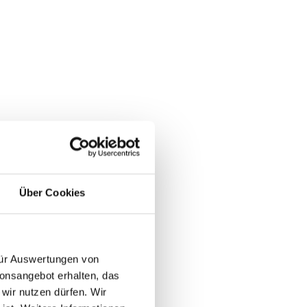
B-S2) inkl.
Über Cookies
Wandhalterung
 für Auswertungen von
ionsangebot erhalten, das
biegelicht)
 wir nutzen dürfen. Wir
chutzscheibe