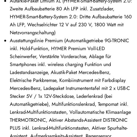
Autarkie-Paket Lithium XL (HYMER-Smart-Battery-System 2.0:
Zweite Aufbaubatterie 80 Ah LFP inkl. Zusatzlader,
HYMER-Smart-Battery-System 2.0: Dritte Aufbaubatterie 160
Ah LFP, Wechselrichter 12 V auf 230 V, 1800 Watt mit
Netzvorrangschaltung)
Ausstattungslinie Premium (Automatikgetriebe 9G-TRONIC
inkl. Hold-Funktion, HYMER Premium Voll-LED
Scheinwerfer, Verstärkte Vorderachse, Ablage für
Smartphones inkl. wireless charging Funktion und
Ladestandsanzeige, Akustik-Paket Mercedes-Benz,
Elektrische Parkbremse, Kombiinstrument mit Farbdisplay
Mercedes-Benz, Ladepaket Instrumententafel mit 2 x USB-C
Stecker 5V / 1x 12V-Steckdose, Lederlenkrad (bei
Automatikgetriebe), Multifunktionslenkrad, Tempomat inkl.
Lenkrad-Multifunktionstasten, Vollautomatische Klimaanlage
THERMOTRONIC, Aktiver Abstands-Assistent DISTRONIC
PLUS inkl. Lenkrad-Multifunktionstasten, Aktiver Spurhalte-
Assistent, Aufmerksamkeits-Assistent, Regensensor,