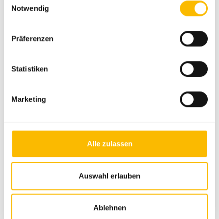
Servolenkung
Notwendig
Tempomat
Spurhalteassistent
Präferenzen
Zentralverriegelung
Statistiken
Multifunktionslenkrad
Lederlenkrad
Marketing
Allwetterreifen
ABS
Alle zulassen
ESP
Rußpartikelfilter
Auswahl erlauben
Abstandstempomat
Fernlichtassistent
Ablehnen