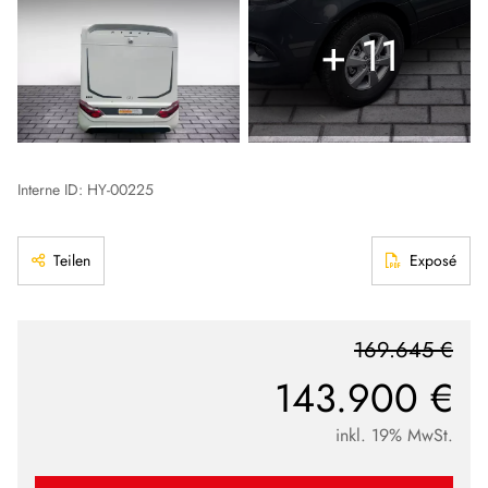
+ 11
Interne ID: HY-00225
Teilen
Exposé
169.645 €
143.900 €
inkl. 19% MwSt.