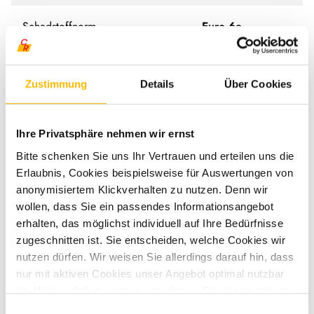
Schadstoffnorm
Euro 6e
Umweltplakette
grün
Zustimmung
Details
Über Cookies
Ihre Privatsphäre nehmen wir ernst
Bitte schenken Sie uns Ihr Vertrauen und erteilen uns die
Erlaubnis, Cookies beispielsweise für Auswertungen von
anonymisiertem Klickverhalten zu nutzen. Denn wir
Ausstattung
wollen, dass Sie ein passendes Informationsangebot
erhalten, das möglichst individuell auf Ihre Bedürfnisse
Fahrgestell
zugeschnitten ist. Sie entscheiden, welche Cookies wir
nutzen dürfen. Wir weisen Sie allerdings darauf hin, dass
Verkehrszeichenerkennung
nur mit aktiven Cookies unser Angebot optimal nutzbar
Regensensor
ist. Weitere Informationen entnehmen Sie den jeweiligen
Erläuterungen und unserer Datenschutzerklärung.
Einwilligungsauswahl