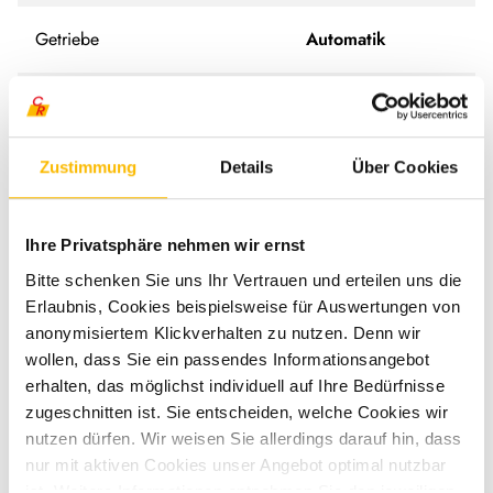
Getriebe
Automatik
Motordetails
2,0 L - 417 CDI
Anzahl der Achsen
2
Zustimmung
Details
Über Cookies
Antriebsart
Frontantrieb
Ihre Privatsphäre nehmen wir ernst
Bitte schenken Sie uns Ihr Vertrauen und erteilen uns die
Schadstoffnorm
Euro 6e
Erlaubnis, Cookies beispielsweise für Auswertungen von
anonymisiertem Klickverhalten zu nutzen. Denn wir
wollen, dass Sie ein passendes Informationsangebot
Umweltplakette
grün
erhalten, das möglichst individuell auf Ihre Bedürfnisse
zugeschnitten ist. Sie entscheiden, welche Cookies wir
nutzen dürfen. Wir weisen Sie allerdings darauf hin, dass
nur mit aktiven Cookies unser Angebot optimal nutzbar
ist. Weitere Informationen entnehmen Sie den jeweiligen