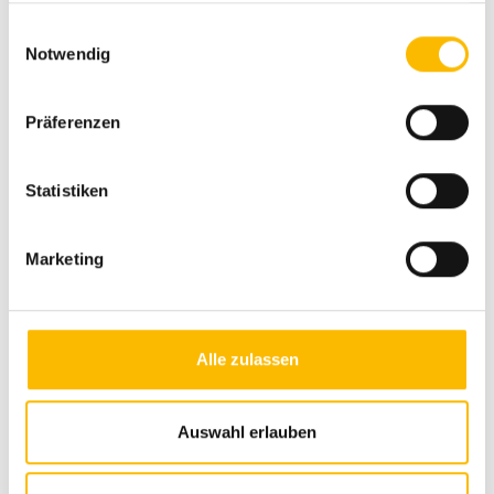
Erläuterungen und unserer Datenschutzerklärung.
Einwilligungsauswahl
Notwendig
Ausstattung
Präferenzen
Fahrgestell
Servolenkung
Statistiken
Tempomat
Marketing
Regensensor
Zentralverriegelung
Multifunktionslenkrad
Alle zulassen
Lederlenkrad
Allwetterreifen
Auswahl erlauben
ABS