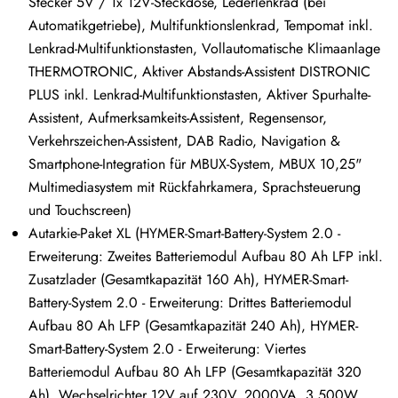
Stecker 5V / 1x 12V-Steckdose, Lederlenkrad (bei
Automatikgetriebe), Multifunktionslenkrad, Tempomat inkl.
Lenkrad-Multifunktionstasten, Vollautomatische Klimaanlage
THERMOTRONIC, Aktiver Abstands-Assistent DISTRONIC
PLUS inkl. Lenkrad-Multifunktionstasten, Aktiver Spurhalte-
Assistent, Aufmerksamkeits-Assistent, Regensensor,
Verkehrszeichen-Assistent, DAB Radio, Navigation &
Smartphone-Integration für MBUX-System, MBUX 10,25"
Multimediasystem mit Rückfahrkamera, Sprachsteuerung
und Touchscreen)
Autarkie-Paket XL (HYMER-Smart-Battery-System 2.0 -
Erweiterung: Zweites Batteriemodul Aufbau 80 Ah LFP inkl.
Zusatzlader (Gesamtkapazität 160 Ah), HYMER-Smart-
Battery-System 2.0 - Erweiterung: Drittes Batteriemodul
Aufbau 80 Ah LFP (Gesamtkapazität 240 Ah), HYMER-
Smart-Battery-System 2.0 - Erweiterung: Viertes
Batteriemodul Aufbau 80 Ah LFP (Gesamtkapazität 320
Ah), Wechselrichter 12V auf 230V, 2000VA, 3.500W