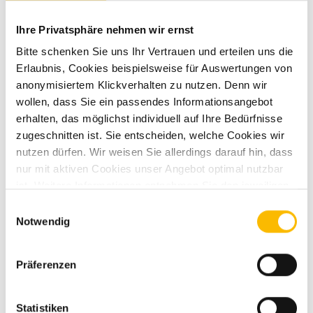
Schadstoffnorm
Euro 6e
Ihre Privatsphäre nehmen wir ernst
Umweltplakette
grün
Bitte schenken Sie uns Ihr Vertrauen und erteilen uns die
Erlaubnis, Cookies beispielsweise für Auswertungen von
anonymisiertem Klickverhalten zu nutzen. Denn wir
wollen, dass Sie ein passendes Informationsangebot
erhalten, das möglichst individuell auf Ihre Bedürfnisse
zugeschnitten ist. Sie entscheiden, welche Cookies wir
nutzen dürfen. Wir weisen Sie allerdings darauf hin, dass
nur mit aktiven Cookies unser Angebot optimal nutzbar
Ausstattung
ist. Weitere Informationen entnehmen Sie den jeweiligen
Erläuterungen und unserer Datenschutzerklärung.
Einwilligungsauswahl
Fahrgestell
Notwendig
Multifunktionslenkrad
Lederlenkrad
Präferenzen
Zentralverriegelung
Statistiken