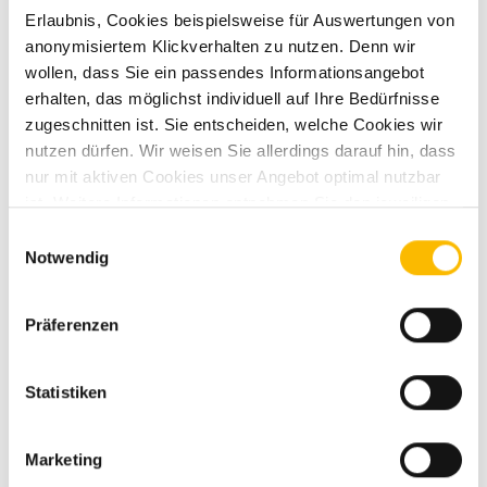
Erlaubnis, Cookies beispielsweise für Auswertungen von
Servolenkung
anonymisiertem Klickverhalten zu nutzen. Denn wir
Regensensor
wollen, dass Sie ein passendes Informationsangebot
erhalten, das möglichst individuell auf Ihre Bedürfnisse
Verkehrszeichenerkennung
zugeschnitten ist. Sie entscheiden, welche Cookies wir
Spurhalteassistent
nutzen dürfen. Wir weisen Sie allerdings darauf hin, dass
nur mit aktiven Cookies unser Angebot optimal nutzbar
Notbremsassistent
ist. Weitere Informationen entnehmen Sie den jeweiligen
Fernlichtassistent
Erläuterungen und unserer Datenschutzerklärung.
Einwilligungsauswahl
Notwendig
Abstandstempomat
ESP
Präferenzen
ABS
Statistiken
Allwetterreifen
Zentralverriegelung
Marketing
Lederlenkrad