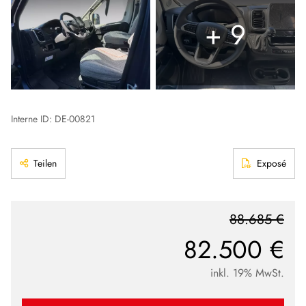
+ 9
Interne ID: DE-00821
Teilen
Exposé
88.685 €
82.500 €
inkl. 19% MwSt.