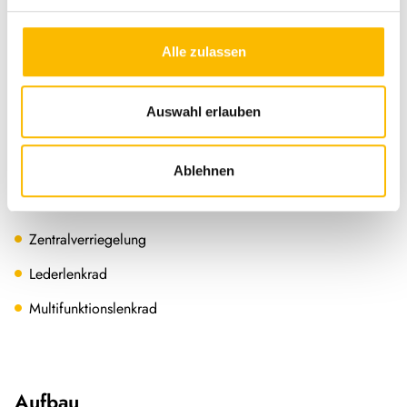
Notbremsassistent
Alle zulassen
Fernlichtassistent
Rußpartikelfilter
Auswahl erlauben
ESP
ABS
Ablehnen
Allwetterreifen
Zentralverriegelung
Lederlenkrad
Multifunktionslenkrad
Aufbau