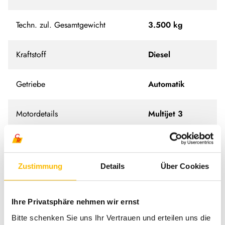
Techn. zul. Gesamtgewicht
3.500 kg
Kraftstoff
Diesel
Getriebe
Automatik
Motordetails
Multijet 3
Anzahl der Achsen
2
Zustimmung
Details
Über Cookies
Antriebsart
Frontantrieb
Schadstoffnorm
Euro 6e
Ihre Privatsphäre nehmen wir ernst
Bitte schenken Sie uns Ihr Vertrauen und erteilen uns die