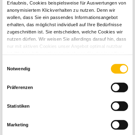
Erlaubnis, Cookies beispielsweise für Auswertungen von
Umweltplakette
grün
anonymisiertem Klickverhalten zu nutzen. Denn wir
wollen, dass Sie ein passendes Informationsangebot
erhalten, das möglichst individuell auf Ihre Bedürfnisse
zugeschnitten ist. Sie entscheiden, welche Cookies wir
nutzen dürfen. Wir weisen Sie allerdings darauf hin, dass
nur mit aktiven Cookies unser Angebot optimal nutzbar
ist. Weitere Informationen entnehmen Sie den jeweiligen
Ausstattung
Erläuterungen und unserer Datenschutzerklärung.
Einwilligungsauswahl
Notwendig
Fahrgestell
Präferenzen
Tempomat
Servolenkung
Statistiken
Regensensor
Verkehrszeichenerkennung
Marketing
Spurhalteassistent