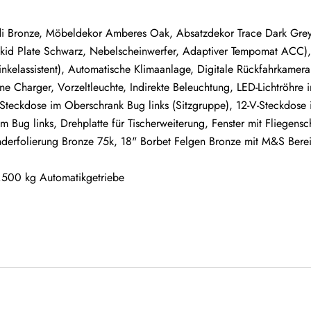
 Bronze, Möbeldekor Amberes Oak, Absatzdekor Trace Dark Grey
Skid Plate Schwarz, Nebelscheinwerfer, Adaptiver Tempomat ACC),
inkelassistent), Automatische Klimaanlage, Digitale Rückfahrkamera,
e Charger, Vorzeltleuchte, Indirekte Beleuchtung, LED-Lichtröhre 
Steckdose im Oberschrank Bug links (Sitzgruppe), 12-V-Steckdose 
 Bug links, Drehplatte für Tischerweiterung, Fenster mit Fliegensc
nderfolierung Bronze 75k, 18" Borbet Felgen Bronze mit M&S Bere
3.500 kg Automatikgetriebe