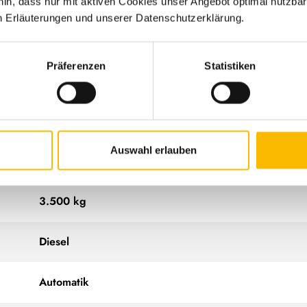
hin, dass nur mit aktiven Cookies unser Angebot optimal nutzbar
n Erläuterungen und unserer Datenschutzerklärung.
636 cm
Präferenzen
Statistiken
205 cm
265 cm
Auswahl erlauben
Campervan
3.500 kg
Diesel
Automatik