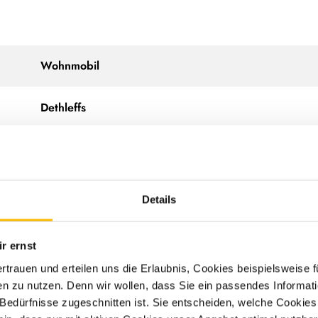
Wohnmobil
Dethleffs
Globetrail
640 EK 75k Iconic Edition
Details
03/2026
r ernst
ertrauen und erteilen uns die Erlaubnis, Cookies beispielsweise
132 kW
n zu nutzen. Denn wir wollen, dass Sie ein passendes Informat
e Bedürfnisse zugeschnitten ist. Sie entscheiden, welche Cookies
180 PS