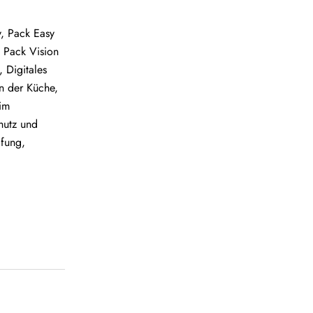
, Pack Easy
 Pack Vision
 Digitales
in der Küche,
im
hutz und
ifung,