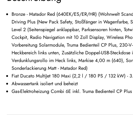
Bronze - Matador Red (640EK/ES/ER/HR) (Wohnwelt Scandi
Driving Plus (New Pack Safety, Stoßfänger in Wagenfarbe, 
Level 2 (Seitenspiegel anklappbar, Parksensoren hinten, Totw
Cockpit, Radio Navigation mit 10 Zoll Display, Wireless Phon
Vorbereitung Solarmodule, Truma Bedienteil CP Plus, 230-V-
Heckbereich links unten, Zusätzliche Doppel-USB-Steckdose im
Verdunklungsrollo im Heck links, Markise 4,00 m (640), So
Sonderlackierung Matt - Matador Red)
Fiat Ducato MultiJet 180 Maxi (2,2 l / 180 PS / 132 kW) - 
Abwassertank isoliert und beheizt
Gas-Elektroheizung Combi 6E inkl. Truma Bedienteil CP Plus