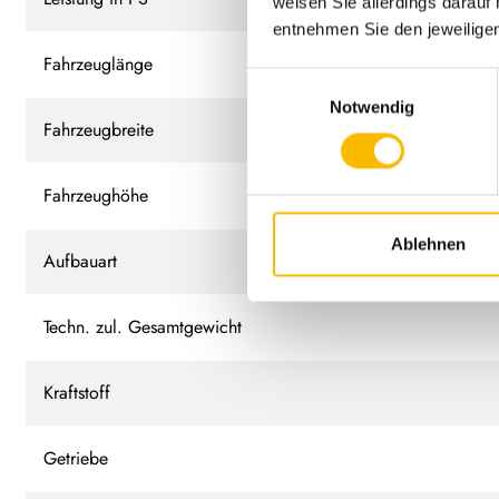
weisen Sie allerdings darauf 
entnehmen Sie den jeweilige
Fahrzeuglänge
Einwilligungsauswahl
Notwendig
Fahrzeugbreite
Fahrzeughöhe
Ablehnen
Aufbauart
Techn. zul. Gesamtgewicht
Kraftstoff
Getriebe