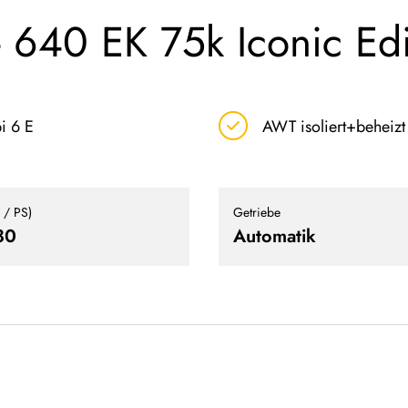
 - 640 EK 75k Iconic Ed
i 6 E
AWT isoliert+beheizt
 / PS)
Getriebe
80
Automatik