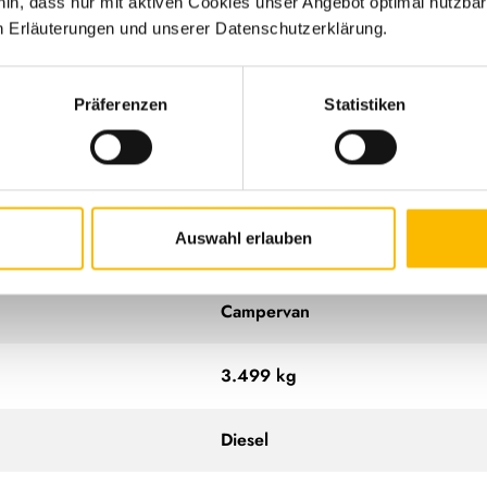
hin, dass nur mit aktiven Cookies unser Angebot optimal nutzbar
n Erläuterungen und unserer Datenschutzerklärung.
140 PS
Präferenzen
Statistiken
599 cm
205 cm
Auswahl erlauben
265 cm
Campervan
3.499 kg
Diesel