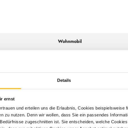
Wohnmobil
Dethleffs
Globetrail
Details
600 DK
r ernst
10/2025
ertrauen und erteilen uns die Erlaubnis, Cookies beispielsweise
n zu nutzen. Denn wir wollen, dass Sie ein passendes Informat
e Bedürfnisse zugeschnitten ist. Sie entscheiden, welche Cookies
103 kW