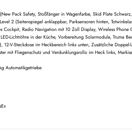
 (New Pack Safety, Stoßfänger in Wagenfarbe, Skid Plate Schwarz,
el 2 (Seitenspiegel anklappbar, Parksensoren hinten, Totwinkelass
es Cockpit, Radio Navigation mit 10 Zoll Display, Wireless Phone 
 LED-Lichtröhre in der Küche, Vorbereitung Solarmodule, Truma Be
), 12-V-Steckdose im Heckbereich links unten, Zusätzliche Doppel-
ster mit Fliegenschutz und Verdunklungsrollo im Heck links, Marki
 kg Automatikgetriebe
sEx