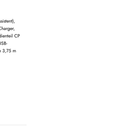
istent),
Charger,
dienteil CP
USB-
se 3,75 m