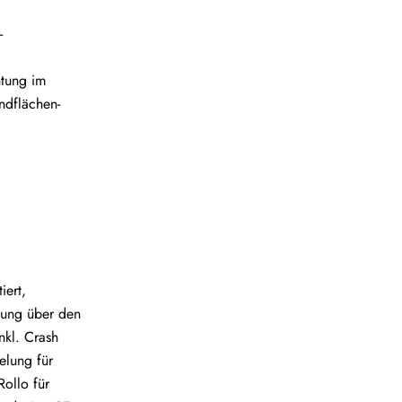
-
htung im
ndflächen-
iert,
tung über den
nkl. Crash
elung für
ollo für