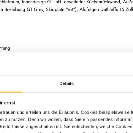
hlafraum, Innendesign GT inkl. erweiterter Küchenrückwand, Auß
te Beklebung GT Grey, Skidplate "rot"), Alufelgen Dethleffs 16 Zoll
chtung
em Backofen
Control, Hochstrommodul, Elektroblock EBL 111, Victron Bedienpa
ombination 1600W/70A, 168 Ah Lithium Batterie)
Details
assventil, Absperrventil für den Schlafraum und digitalem Bedie
r ernst
ertrauen und erteilen uns die Erlaubnis, Cookies beispielsweise
 noch in Vermietung. Verfügbar ab ca. Oktober/November 2026. Be
n zu nutzen. Denn wir wollen, dass Sie ein passendes Informat
wert. Dieser kann sich sowohl nach oben als auch nach unten verä
e Bedürfnisse zugeschnitten ist. Sie entscheiden, welche Cookies