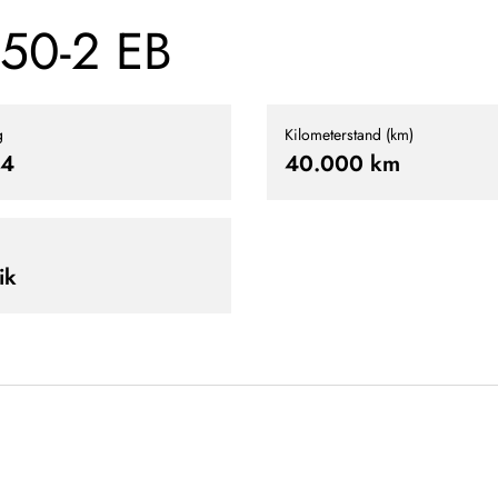
7150-2 EB
g
Kilometerstand (km)
4
40.000 km
ik