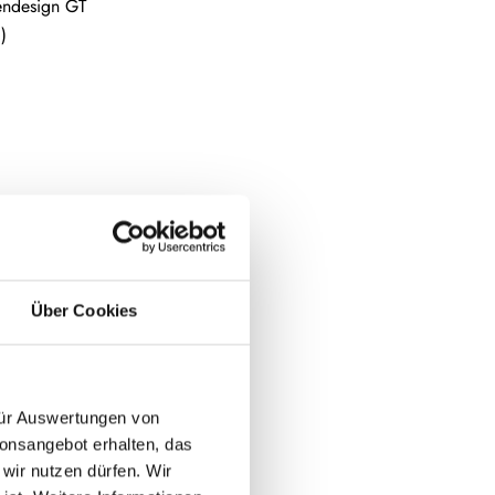
endesign GT
)
neel über der
Über Cookies
nelement
 für Auswertungen von
i dem
ionsangebot erhalten, das
ndern. )
 wir nutzen dürfen. Wir