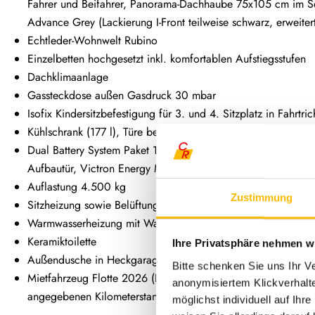
Fahrer und Beifahrer, Panorama-Dachhaube 75x105 cm im Sc
Advance Grey (Lackierung I-Front teilweise schwarz, erweiter
Echtleder-Wohnwelt Rubino
Einzelbetten hochgesetzt inkl. komfortablen Aufstiegsstufen
Dachklimaanlage
Gassteckdose außen Gasdruck 30 mbar
Isofix Kindersitzbefestigung für 3. und 4. Sitzplatz in Fahrtri
Kühlschrank (177 l), Türe beidseitig zu öffnen mit integriert
Dual Battery System Paket 1 (Victron PowerAssist und Power
Aufbautür, Victron Energy MultiPlus Lade-/Wechselrichterk
Auflastung 4.500 kg
Zustimmung
Sitzheizung sowie Belüftung der Sitzfläche
Warmwasserheizung mit Warmwasserboiler, automatischem Abl
Keramiktoilette
Ihre Privatsphäre nehmen wi
Außendusche in Heckgarage installiert (Warm-/ Kaltwasser)
Bitte schenken Sie uns Ihr V
Mietfahrzeug Flotte 2026 (Das Fahrzeug befindet zur Zeit
anonymisiertem Klickverhalte
angegebenen Kilometerstand handelt es sich um einen Schätz
möglichst individuell auf Ihr