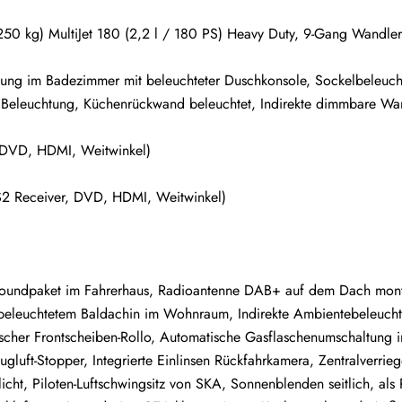
250 kg) MultiJet 180 (2,2 l / 180 PS) Heavy Duty, 9-Gang Wandler
chtung im Badezimmer mit beleuchteter Duschkonsole, Sockelbeleuc
 Beleuchtung, Küchenrückwand beleuchtet, Indirekte dimmbare Wa
, DVD, HDMI, Weitwinkel)
-S2 Receiver, DVD, HDMI, Weitwinkel)
. Soundpaket im Fahrerhaus, Radioantenne DAB+ auf dem Dach mont
 beleuchtetem Baldachin im Wohnraum, Indirekte Ambientebeleuch
rischer Frontscheiben-Rollo, Automatische Gasflaschenumschaltung i
gluft-Stopper, Integrierte Einlinsen Rückfahrkamera, Zentralverrieg
t, Piloten-Luftschwingsitz von SKA, Sonnenblenden seitlich, als R