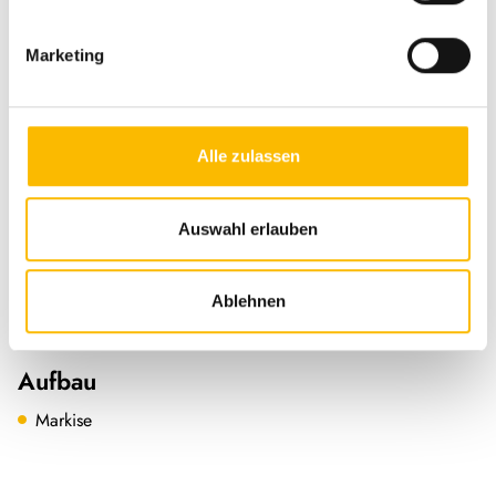
Fahrgestell
Multifunktionslenkrad
Marketing
Lederlenkrad
Zentralverriegelung
Alle zulassen
Allwetterreifen
Servolenkung
Auswahl erlauben
Tempomat
Ablehnen
Aufbau
Markise