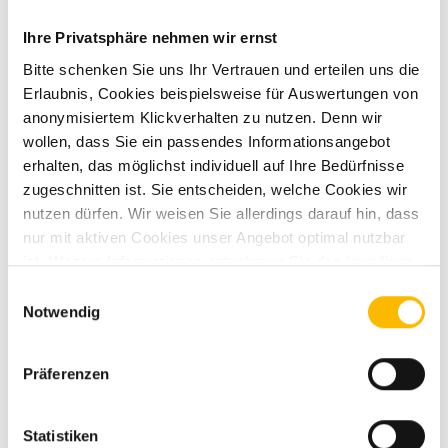
Ihre Privatsphäre nehmen wir ernst
Kraftstoff
Diesel
Bitte schenken Sie uns Ihr Vertrauen und erteilen uns die
Erlaubnis, Cookies beispielsweise für Auswertungen von
Getriebe
Automatik
anonymisiertem Klickverhalten zu nutzen. Denn wir
wollen, dass Sie ein passendes Informationsangebot
Motordetails
4-Zylinder-OHC
erhalten, das möglichst individuell auf Ihre Bedürfnisse
zugeschnitten ist. Sie entscheiden, welche Cookies wir
nutzen dürfen. Wir weisen Sie allerdings darauf hin, dass
Schadstoffnorm
Euro 6d
nur mit aktiven Cookies unser Angebot optimal nutzbar
ist. Weitere Informationen entnehmen Sie den jeweiligen
Erläuterungen und unserer Datenschutzerklärung.
Einwilligungsauswahl
Notwendig
Präferenzen
Ausstattung
Statistiken